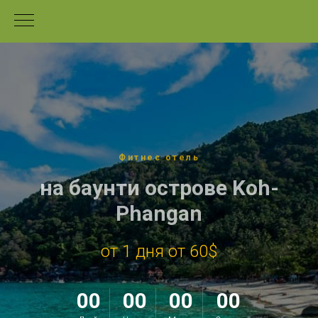
Фитнес отель
на баунти острове
Koh-
Phangan
от 1 дня от 60$
00
00
00
00