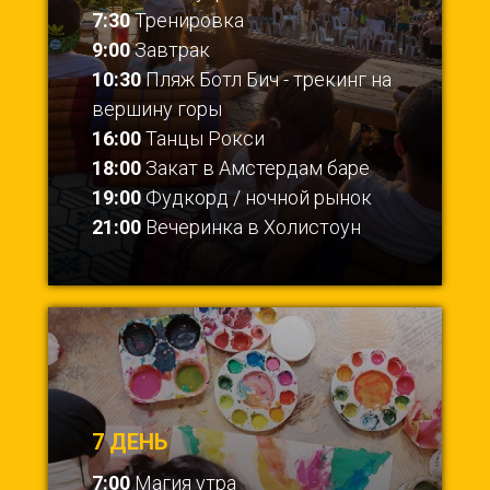
7:30
Тренировка
9:00
Завтрак
10:30
Пляж Ботл Бич - трекинг на
вершину горы
16:00
Танцы Рокси
18:00
Закат в Амстердам баре
19:00
Фудкорд / ночной рынок
21:00
Вечеринка в Холистоун
7 ДЕНЬ
7:00
Магия утра