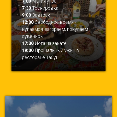
7:00
Магия утра
7:30
Тренировка
9:00
Завтрак
12:00
Свободное время -
купаемся, загораем, покупаем
сувениры
17:30
Йога на закате
19:00
Прощальный ужин в
ресторане Табун