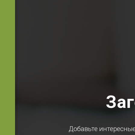
Заг
туки?
Добавьте интересные